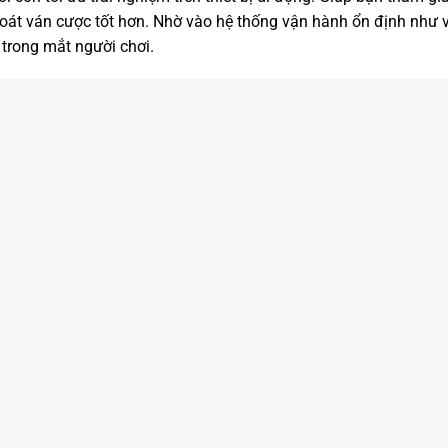
soát ván cược tốt hơn. Nhờ vào hệ thống vận hành ổn định như v
 trong mắt người chơi.