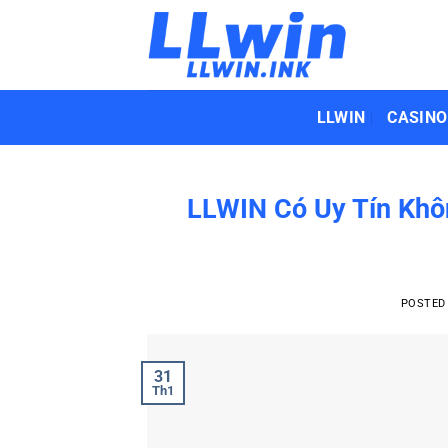
Skip
to
content
LLWIN
CASINO
LLWIN Có Uy Tín Khô
POSTED
31
Th1