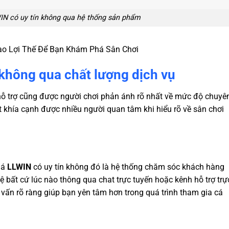
IN có uy tín không qua hệ thống sản phẩm
o Lợi Thế Để Bạn Khám Phá Sân Chơi
 không qua chất lượng dịch vụ
hỗ trợ cũng được người chơi phản ánh rõ nhất về mức độ chuyê
 khía cạnh được nhiều người quan tâm khi hiểu rõ về sân chơi
iá
LLWIN
có uy tín không đó là hệ thống chăm sóc khách hàng
hệ bất cứ lúc nào thông qua chat trực tuyến hoặc kênh hỗ trợ trự
 vấn rõ ràng giúp bạn yên tâm hơn trong quá trình tham gia cá