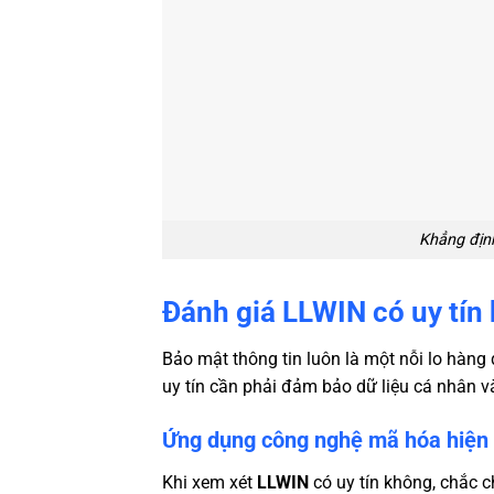
Khẳng định
Đánh giá LLWIN có uy tín
Bảo mật thông tin luôn là một nỗi lo hàng
uy tín cần phải đảm bảo dữ liệu cá nhân v
Ứng dụng công nghệ mã hóa hiện
Khi xem xét
LLWIN
có uy tín không, chắc 