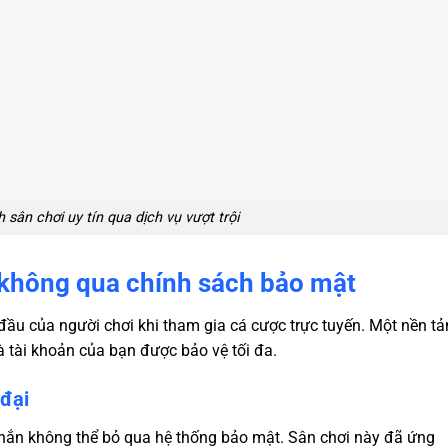
 sân chơi uy tín qua dịch vụ vượt trội
 không qua chính sách bảo mật
 đầu của người chơi khi tham gia cá cược trực tuyến. Một nền t
à tài khoản của bạn được bảo vệ tối đa.
 đại
chắn không thể bỏ qua hệ thống bảo mật. Sân chơi này đã ứng