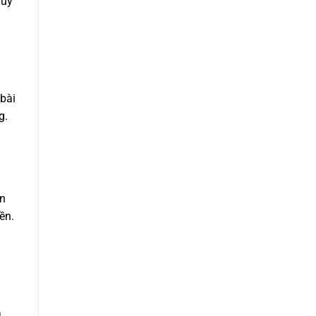
 uy
bài
g.
in
ền.
a