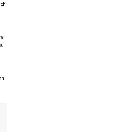
ịch
ới
âu
nh