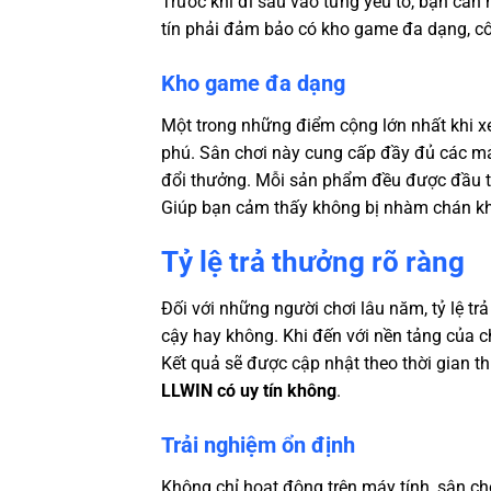
Trước khi đi sâu vào từng yếu tố, bạn cần
tín phải đảm bảo có kho game đa dạng, c
Kho game đa dạng
Một trong những điểm cộng lớn nhất khi 
phú. Sân chơi này cung cấp đầy đủ các mả
đổi thưởng. Mỗi sản phẩm đều được đầu tư
Giúp bạn cảm thấy không bị nhàm chán khi
Tỷ lệ trả thưởng rõ ràng
Đối với những người chơi lâu năm, tỷ lệ tr
cậy hay không. Khi đến với nền tảng của ch
Kết quả sẽ được cập nhật theo thời gian t
LLWIN có uy tín không
.
Trải nghiệm ổn định
Không chỉ hoạt động trên máy tính, sân chơ