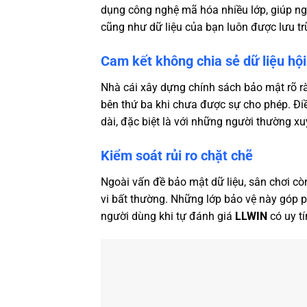
dụng công nghệ mã hóa nhiều lớp, giúp ngăn
cũng như dữ liệu của bạn luôn được lưu tr
Cam kết không chia sẻ dữ liệu hội
Nhà cái xây dựng chính sách bảo mật rõ rà
bên thứ ba khi chưa được sự cho phép. Đi
dài, đặc biệt là với những người thường xu
Kiểm soát rủi ro chặt chẽ
Ngoài vấn đề bảo mật dữ liệu, sân chơi cò
vi bất thường. Những lớp bảo vệ này góp p
người dùng khi tự đánh giá
LLWIN
có uy tí