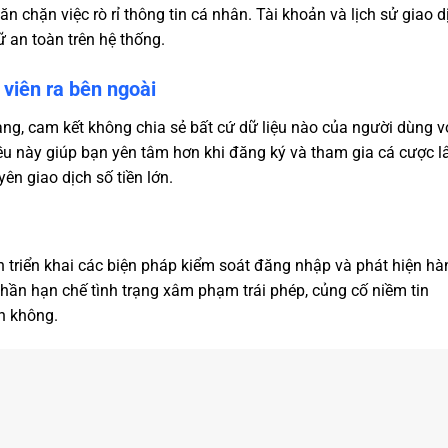
 chặn việc rò rỉ thông tin cá nhân. Tài khoản và lịch sử giao d
ữ an toàn trên hệ thống.
 viên ra bên ngoài
ng, cam kết không chia sẻ bất cứ dữ liệu nào của người dùng v
ều này giúp bạn yên tâm hơn khi đăng ký và tham gia cá cược l
yên giao dịch số tiền lớn.
n triển khai các biện pháp kiểm soát đăng nhập và phát hiện hà
hần hạn chế tình trạng xâm phạm trái phép, củng cố niềm tin
n không.