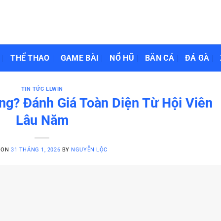
THỂ THAO
GAME BÀI
NỔ HŨ
BẮN CÁ
ĐÁ GÀ
TIN TỨC LLWIN
ng? Đánh Giá Toàn Diện Từ Hội Viên
Lâu Năm
 ON
31 THÁNG 1, 2026
BY
NGUYỄN LỘC