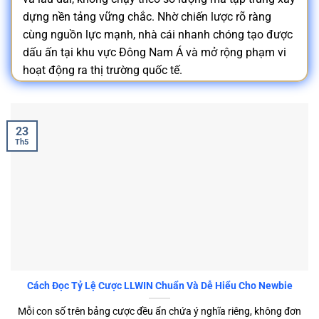
dựng nền tảng vững chắc. Nhờ chiến lược rõ ràng
cùng nguồn lực mạnh, nhà cái nhanh chóng tạo được
dấu ấn tại khu vực Đông Nam Á và mở rộng phạm vi
hoạt động ra thị trường quốc tế.
Giai đoạn tạo nền móng ban đầu
Trang game
LLWIN
chính thức ra mắt vào năm 2015,
23
đặt trụ sở vận hành tại Philippines – Campuchia. Đây
Th5
là hai trung tâm cá cược trực tuyến lớn trong khu vực.
Ngay từ giai đoạn đầu, nền tảng đã nhận được sự
quan tâm mạnh mẽ nhờ đội ngũ lãnh đạo sở hữu hơn
10 năm kinh nghiệm trong lĩnh vực giải trí trực tuyến.
Bên cạnh đó, việc được cấp phép và giám sát bởi các
tổ chức uy tín như PAGCOR (Philippines), Isle of Man
và Curacao eGaming đã giúp
LLWIN
nhanh chóng
Cách Đọc Tỷ Lệ Cược LLWIN Chuẩn Và Dễ Hiểu Cho Newbie
khẳng định tính hợp pháp và độ tin cậy trên thị
Mỗi con số trên bảng cược đều ẩn chứa ý nghĩa riêng, không đơn
trường.