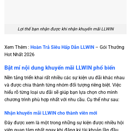
Lợi thế bạn nhận được khi nhận khuyến mãi LLWIN
Xem Thêm :
Hoàn Trả Siêu Hấp Dẫn LLWIN
– Gói Thưởng
Hot Nhất 2026
Bật mí nội dung khuyến mãi LLWIN phổ biến
Nền tảng triển khai rất nhiều các sự kiện ưu đãi khác nhau
và được chia thành từng nhóm đối tượng riêng biệt. Việc
hiểu rõ từng loại ưu đãi sẽ giúp bạn lựa chọn cho mình
chương trình phù hợp nhất với nhu cầu. Cụ thể như sau:
Nhận khuyến mãi LLWIN cho thành viên mới
Đây được xem là một trong những sự kiện được nhiều hội
viên quan tâm nhất ngay khi đăng ký tài khoản lần đầu.