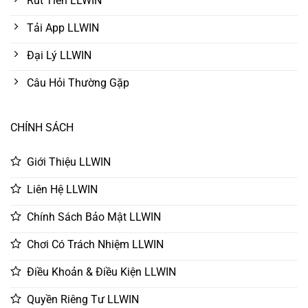
Rút Tiền LLWIN
Tải App LLWIN
Đại Lý LLWIN
Câu Hỏi Thường Gặp
CHÍNH SÁCH
Giới Thiệu LLWIN
Liên Hệ LLWIN
Chính Sách Bảo Mật LLWIN
Chơi Có Trách Nhiệm LLWIN
Điều Khoản & Điều Kiện LLWIN
Quyền Riêng Tư LLWIN