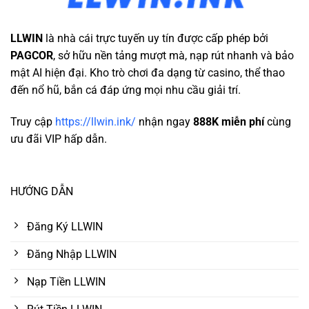
LLWIN
là nhà cái trực tuyến uy tín được cấp phép bởi
PAGCOR
, sở hữu nền tảng mượt mà, nạp rút nhanh và bảo
mật AI hiện đại. Kho trò chơi đa dạng từ casino, thể thao
đến nổ hũ, bắn cá đáp ứng mọi nhu cầu giải trí.
Truy cập
https://llwin.ink/
nhận ngay
888K miễn phí
cùng
ưu đãi VIP hấp dẫn.
HƯỚNG DẪN
Đăng Ký LLWIN
Đăng Nhập LLWIN
Nạp Tiền LLWIN