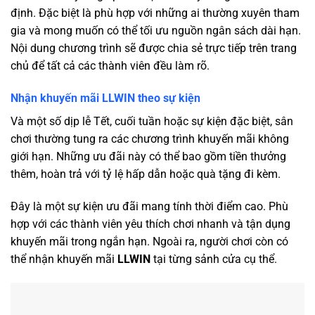
định. Đặc biệt là phù hợp với những ai thường xuyên tham
gia và mong muốn có thể tối ưu nguồn ngân sách dài hạn.
Nội dung chương trình sẽ được chia sẻ trực tiếp trên trang
chủ để tất cả các thành viên đều làm rõ.
Nhận khuyến mãi LLWIN theo sự kiện
Và một số dịp lễ Tết, cuối tuần hoặc sự kiện đặc biệt, sân
chơi thường tung ra các chương trình khuyến mãi không
giới hạn. Những ưu đãi này có thể bao gồm tiền thưởng
thêm, hoàn trả với tỷ lệ hấp dẫn hoặc quà tặng đi kèm.
Đây là một sự kiện ưu đãi mang tính thời điểm cao. Phù
hợp với các thành viên yêu thích chơi nhanh và tận dụng
khuyến mãi trong ngắn hạn. Ngoài ra, người chơi còn có
thể nhận khuyến mãi
LLWIN
tại từng sảnh cửa cụ thể.