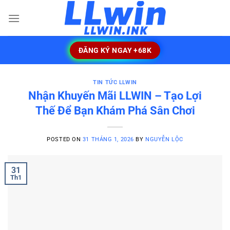
Skip
to
content
ĐĂNG KÝ NGAY +68K
TIN TỨC LLWIN
Nhận Khuyến Mãi LLWIN – Tạo Lợi
Thế Để Bạn Khám Phá Sân Chơi
POSTED ON
31 THÁNG 1, 2026
BY
NGUYỄN LỘC
31
Th1