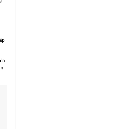
g
háp
yên
ìm