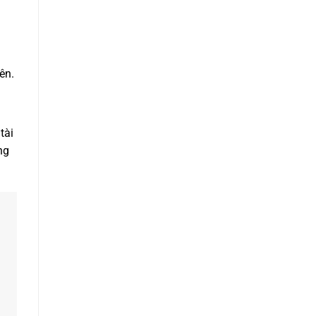
i
ên.
tài
ng