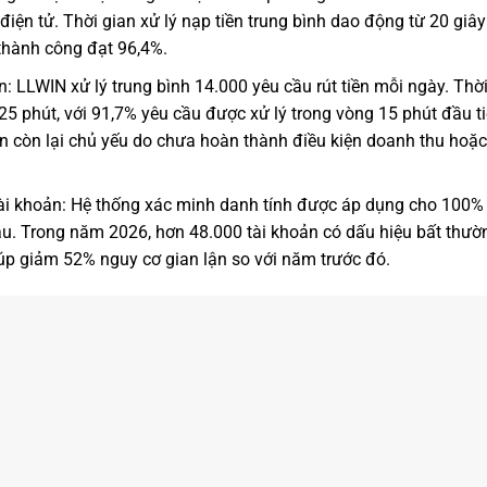
iện tử. Thời gian xử lý nạp tiền trung bình dao động từ 20 giây
 thành công đạt 96,4%.
án: LLWIN xử lý trung bình 14.000 yêu cầu rút tiền mỗi ngày. Thờ
25 phút, với 91,7% yêu cầu được xử lý trong vòng 15 phút đầu ti
hần còn lại chủ yếu do chưa hoàn thành điều kiện doanh thu hoặc
tài khoản: Hệ thống xác minh danh tính được áp dụng cho 100% 
 đầu. Trong năm 2026, hơn 48.000 tài khoản có dấu hiệu bất thườ
úp giảm 52% nguy cơ gian lận so với năm trước đó.