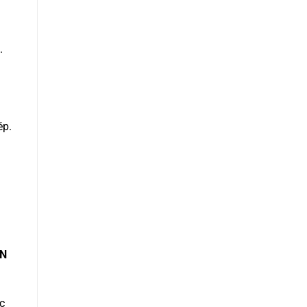
.
ép.
IN
c