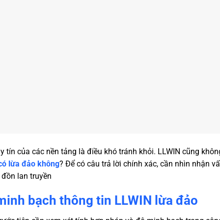
 tín của các nền tảng là điều khó tránh khỏi. LLWIN cũng khôn
có lừa đảo không
? Để có câu trả lời chính xác, cần nhìn nhận v
n đồn lan truyền
minh bạch thông tin LLWIN lừa đảo