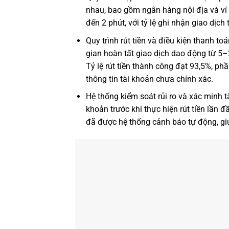
nhau, bao gồm ngân hàng nội địa và ví đ
đến 2 phút, với tỷ lệ ghi nhận giao dịch
Quy trình rút tiền và điều kiện thanh to
gian hoàn tất giao dịch dao động từ 5–
Tỷ lệ rút tiền thành công đạt 93,5%, p
thông tin tài khoản chưa chính xác.
Hệ thống kiểm soát rủi ro và xác minh 
khoản trước khi thực hiện rút tiền lần
đã được hệ thống cảnh báo tự động, gi