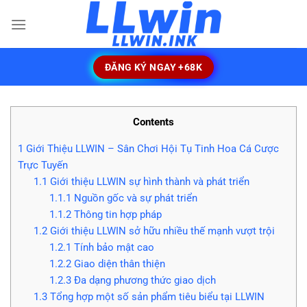
Skip
to
content
ĐĂNG KÝ NGAY +68K
Contents
1
Giới Thiệu LLWIN – Sân Chơi Hội Tụ Tinh Hoa Cá Cược
Trực Tuyến
1.1
Giới thiệu LLWIN sự hình thành và phát triển
1.1.1
Nguồn gốc và sự phát triển
1.1.2
Thông tin hợp pháp
1.2
Giới thiệu LLWIN sở hữu nhiều thế mạnh vượt trội
1.2.1
Tính bảo mật cao
1.2.2
Giao diện thân thiện
1.2.3
Đa dạng phương thức giao dịch
1.3
Tổng hợp một số sản phẩm tiêu biểu tại LLWIN