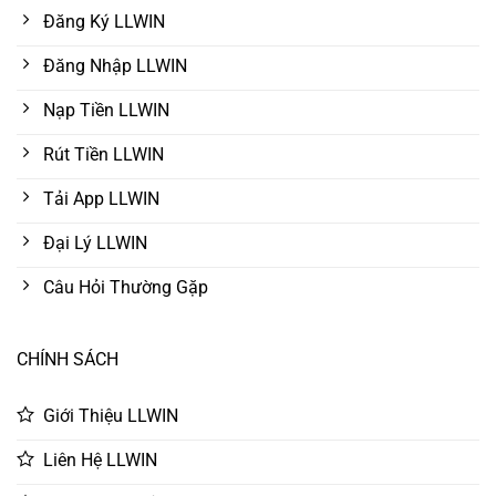
Đăng Ký LLWIN
Đăng Nhập LLWIN
Nạp Tiền LLWIN
Rút Tiền LLWIN
Tải App LLWIN
Đại Lý LLWIN
Câu Hỏi Thường Gặp
CHÍNH SÁCH
Giới Thiệu LLWIN
Liên Hệ LLWIN