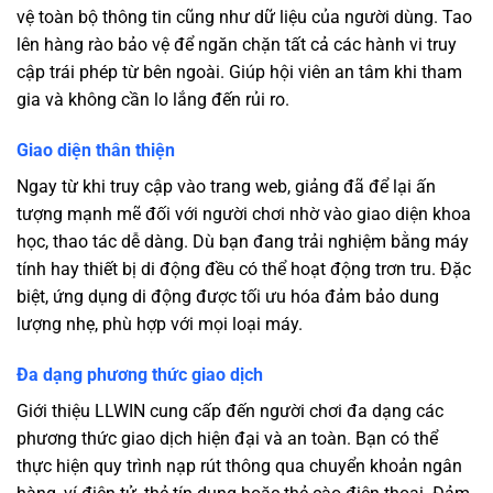
vệ toàn bộ thông tin cũng như dữ liệu của người dùng. Tao
lên hàng rào bảo vệ để ngăn chặn tất cả các hành vi truy
cập trái phép từ bên ngoài. Giúp hội viên an tâm khi tham
gia và không cần lo lắng đến rủi ro.
Giao diện thân thiện
Ngay từ khi truy cập vào trang web, giảng đã để lại ấn
tượng mạnh mẽ đối với người chơi nhờ vào giao diện khoa
học, thao tác dễ dàng. Dù bạn đang trải nghiệm bằng máy
tính hay thiết bị di động đều có thể hoạt động trơn tru. Đặc
biệt, ứng dụng di động được tối ưu hóa đảm bảo dung
lượng nhẹ, phù hợp với mọi loại máy.
Đa dạng phương thức giao dịch
Giới thiệu LLWIN cung cấp đến người chơi đa dạng các
phương thức giao dịch hiện đại và an toàn. Bạn có thể
thực hiện quy trình nạp rút thông qua chuyển khoản ngân