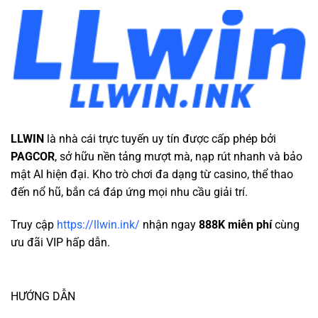
LLWIN
là nhà cái trực tuyến uy tín được cấp phép bởi
PAGCOR
, sở hữu nền tảng mượt mà, nạp rút nhanh và bảo
mật AI hiện đại. Kho trò chơi đa dạng từ casino, thể thao
đến nổ hũ, bắn cá đáp ứng mọi nhu cầu giải trí.
Truy cập
https://llwin.ink/
nhận ngay
888K miễn phí
cùng
ưu đãi VIP hấp dẫn.
HƯỚNG DẪN