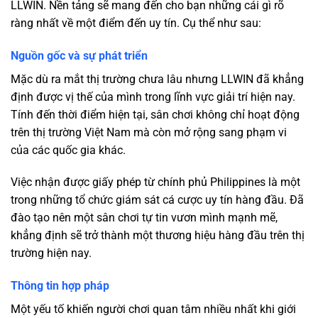
LLWIN. Nền tảng sẽ mang đến cho bạn những cái gì rõ
ràng nhất về một điểm đến uy tín. Cụ thể như sau:
Nguồn gốc và sự phát triển
Mặc dù ra mắt thị trường chưa lâu nhưng LLWIN đã khẳng
định được vị thế của mình trong lĩnh vực giải trí hiện nay.
Tính đến thời điểm hiện tại, sân chơi không chỉ hoạt động
trên thị trường Việt Nam mà còn mở rộng sang phạm vi
của các quốc gia khác.
Việc nhận được giấy phép từ chính phủ Philippines là một
trong những tổ chức giám sát cá cược uy tín hàng đầu. Đã
đào tạo nên một sân chơi tự tin vươn mình mạnh mẽ,
khẳng định sẽ trở thành một thương hiệu hàng đầu trên thị
trường hiện nay.
Thông tin hợp pháp
Một yếu tố khiến người chơi quan tâm nhiều nhất khi giới