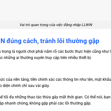
Vai trò quan trọng của việc đăng nhập LLWIN
N đúng cách, tránh lỗi thường gặp
an trọng là người chơi phải nắm rõ các bước thực hiện cũng như 
ặc những ai thường xuyên truy cập trên nhiều thiết bị:
ức của nền tảng, tiền chính xác các thông tin như tên, mật khẩ
diện chính chỉ sau vài giây.
hế tối đa những thao tác thừa gây mất thời gian. Có thể nói, bạ
cập nhanh chóng, không gặp phải các lỗi thường gặp.