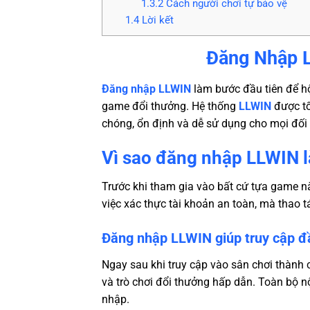
1.3.2
Cách người chơi tự bảo vệ
1.4
Lời kết
Đăng Nhập L
Đăng nhập LLWIN
làm bước đầu tiên để hội
game đổi thưởng. Hệ thống
LLWIN
được tố
chóng, ổn định và dễ sử dụng cho mọi đối
Vì sao đăng nhập LLWIN 
Trước khi tham gia vào bất cứ tựa game nào
việc xác thực tài khoản an toàn, mà thao
Đăng nhập LLWIN giúp truy cập 
Ngay sau khi truy cập vào sân chơi thành 
và trò chơi đổi thưởng hấp dẫn. Toàn bộ 
nhập.