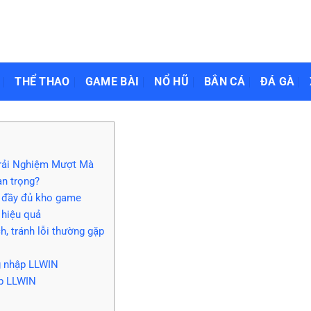
THỂ THAO
GAME BÀI
NỔ HŨ
BẮN CÁ
ĐÁ GÀ
rải Nghiệm Mượt Mà
an trọng?
p đầy đủ kho game
n hiệu quả
, tránh lỗi thường gặp
g nhập LLWIN
ập LLWIN