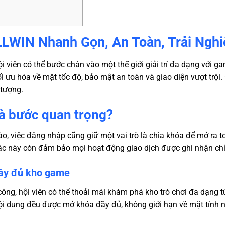
LWIN Nhanh Gọn, An Toàn, Trải Ng
 viên có thể bước chân vào một thế giới giải trí đa dạng với gam
i ưu hóa về mặt tốc độ, bảo mật an toàn và giao diện vượt trội. 
 tượng.
là bước quan trọng?
, việc đăng nhập cũng giữ một vai trò là chìa khóa để mở ra toà
 tác này còn đảm bảo mọi hoạt động giao dịch được ghi nhận ch
đầy đủ kho game
công, hội viên có thể thoải mái khám phá kho trò chơi đa dạng t
nội dung đều được mở khóa đầy đủ, không giới hạn về mặt tính 