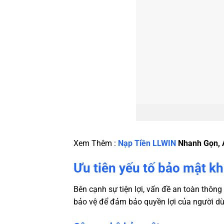
Xem Thêm :
Nạp Tiền LLWIN
Nhanh Gọn, 
Ưu tiên yếu tố bảo mật k
Bên cạnh sự tiện lợi, vấn đề an toàn thôn
bảo vệ để đảm bảo quyền lợi của người dù