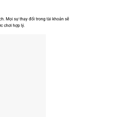
h. Mọi sự thay đổi trong tài khoản sẽ
c chơi hợp lý.