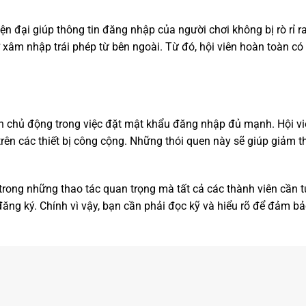
ện đại giúp thông tin đăng nhập của người chơi không bị rò rỉ r
ơ xâm nhập trái phép từ bên ngoài. Từ đó, hội viên hoàn toàn c
n chủ động trong việc đặt mật khẩu đăng nhập đủ mạnh. Hội viê
rên các thiết bị công cộng. Những thói quen này sẽ giúp giảm t
rong những thao tác quan trọng mà tất cả các thành viên cần t
ăng ký. Chính vì vậy, bạn cần phải đọc kỹ và hiểu rõ để đảm bảo