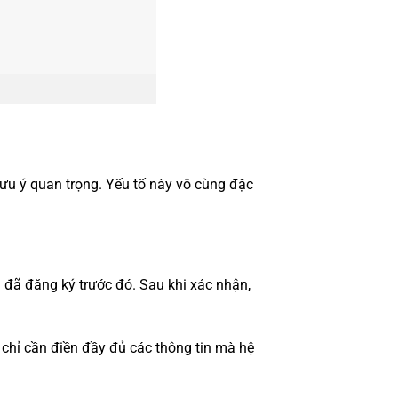
lưu ý quan trọng. Yếu tố này vô cùng đặc
u đã đăng ký trước đó. Sau khi xác nhận,
n chỉ cần điền đầy đủ các thông tin mà hệ