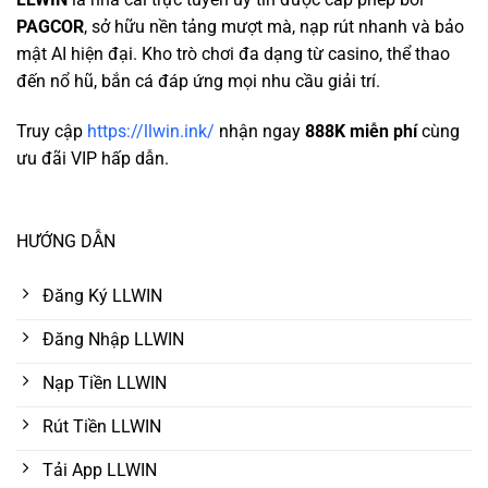
PAGCOR
, sở hữu nền tảng mượt mà, nạp rút nhanh và bảo
mật AI hiện đại. Kho trò chơi đa dạng từ casino, thể thao
đến nổ hũ, bắn cá đáp ứng mọi nhu cầu giải trí.
Truy cập
https://llwin.ink/
nhận ngay
888K miễn phí
cùng
ưu đãi VIP hấp dẫn.
HƯỚNG DẪN
Đăng Ký LLWIN
Đăng Nhập LLWIN
Nạp Tiền LLWIN
Rút Tiền LLWIN
Tải App LLWIN