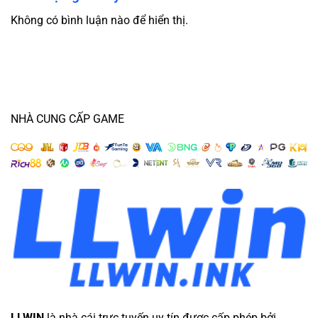
Không có bình luận nào để hiển thị.
NHÀ CUNG CẤP GAME
LLWIN
là nhà cái trực tuyến uy tín được cấp phép bởi