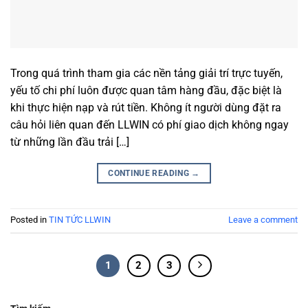
Trong quá trình tham gia các nền tảng giải trí trực tuyến,
yếu tố chi phí luôn được quan tâm hàng đầu, đặc biệt là
khi thực hiện nạp và rút tiền. Không ít người dùng đặt ra
câu hỏi liên quan đến LLWIN có phí giao dịch không ngay
từ những lần đầu trải […]
CONTINUE READING
→
Posted in
TIN TỨC LLWIN
Leave a comment
1
2
3