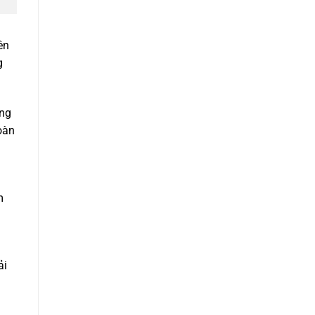
ên
g
ồng
oàn
m
ải