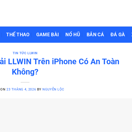
THỂ THAO
GAME BÀI
NỔ HŨ
BẮN CÁ
ĐÁ GÀ
TIN TỨC LLWIN
Tải LLWIN Trên iPhone Có An Toàn
Không?
 ON
23 THÁNG 4, 2026
BY
NGUYỄN LỘC