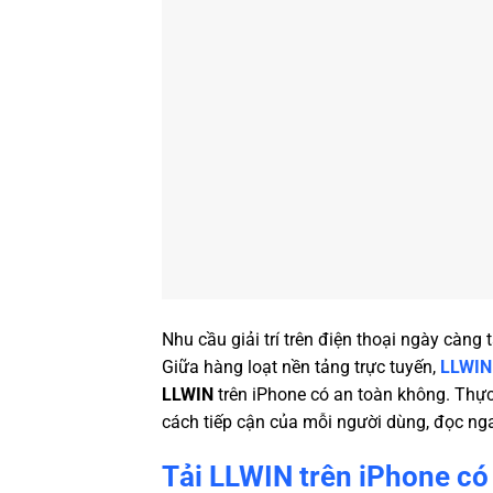
Nhu cầu giải trí trên điện thoại ngày càng
Giữa hàng loạt nền tảng trực tuyến,
LLWIN
LLWIN
trên iPhone có an toàn không. Thự
cách tiếp cận của mỗi người dùng, đọc nga
Tải LLWIN trên iPhone có