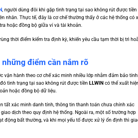
N
, người dùng đôi khi gặp tình trạng tại sao không rút được tiền
ên nhân. Thực tế, đây là cơ chế thường thấy ở các hệ thống có 
tra hoặc đồng bộ giữa ví và tài khoản.
ùng thời điểm kiểm tra định kỳ, khiến yêu cầu tạm thời bị trì ho
 và những điểm cần nắm rõ
được vận hành theo cơ chế xác minh nhiều lớp nhằm đảm bảo tính
đó tình trạng tại sao không rút được tiền
LLWIN
có thể xuất hiệ
hoản hoặc đồng bộ dữ liệu.
 tất xác minh danh tính, thông tin thanh toán chưa chính xác
giao dịch theo quy định hệ thống. Ngoài ra, một số trường hợp
ạt động bất thường, và khi mọi yếu tố được xử lý ổn định thì gia