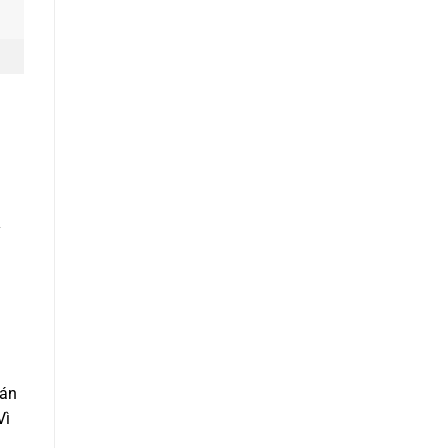
ý
ián
Vì