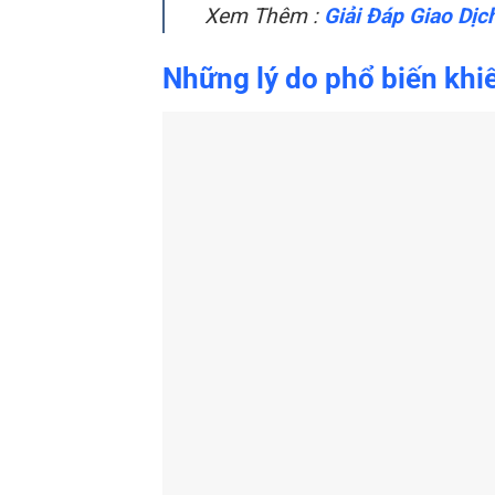
Xem Thêm :
Giải Đáp Giao Dị
Những lý do phổ biến khiế