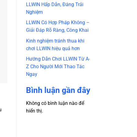
LLWIN Hấp Dẫn, Đáng Trải
Nghiệm
LLWIN Có Hợp Pháp Không –
Giải Đáp Rõ Ràng, Công Khai
Kinh nghiệm tránh thua khi
chơi LLWIN hiệu quả hơn
Hướng Dẫn Chơi LLWIN Từ A-
Z Cho Người Mới Thao Tác
Ngay
Bình luận gần đây
Không có bình luận nào để
u
hiển thị.