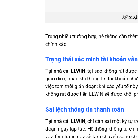
Kỹ thuậ
Trong nhiều trường hợp, hệ thống cần thêm
chính xác.
Trạng thái xác minh tài khoản vẫ
Tại nhà cái
LLWIN
, tại sao không rút được
giao dịch, hoặc khi thông tin tài khoản c
việc tạm thời gián đoạn; khi các yếu tố này
không rút được tiền LLWIN sẽ được khôi p
Sai lệch thông tin thanh toán
Tại nhà cái
LLWIN
, chỉ cần sai một ký tự t
đoạn ngay lập tức. Hệ thống không tự chỉn
vậy, tình trạng này sẽ tạm chuyển sang chờ