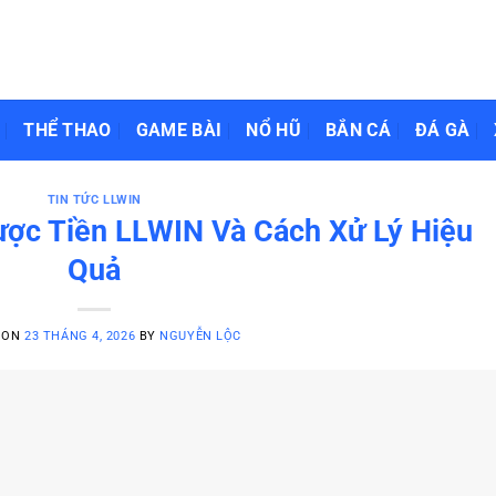
THỂ THAO
GAME BÀI
NỔ HŨ
BẮN CÁ
ĐÁ GÀ
TIN TỨC LLWIN
ược Tiền LLWIN Và Cách Xử Lý Hiệu
Quả
 ON
23 THÁNG 4, 2026
BY
NGUYỄN LỘC