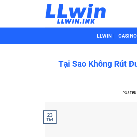
Skip
to
content
LLWIN
CASINO
Tại Sao Không Rút Đ
POSTED
23
Th4