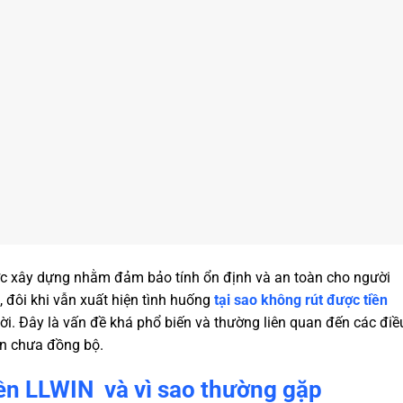
ược xây dựng nhằm đảm bảo tính ổn định và an toàn cho người
, đôi khi vẫn xuất hiện tình huống
tại sao không rút được tiền
ời. Đây là vấn đề khá phổ biến và thường liên quan đến các điề
oản chưa đồng bộ.
iền LLWIN và vì sao thường gặp