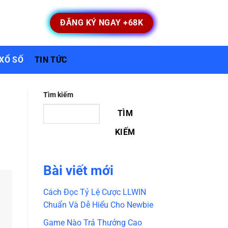
ĐĂNG KÝ NGAY +68K
XỔ SỐ
TIN TỨC
Tìm kiếm
TÌM
KIẾM
Bài viết mới
Cách Đọc Tỷ Lệ Cược LLWIN
Chuẩn Và Dễ Hiểu Cho Newbie
Game Nào Trả Thưởng Cao