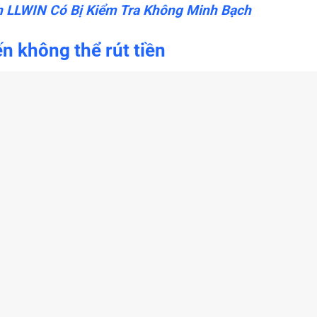
ch LLWIN Có Bị Kiểm Tra Không Minh Bạch
n không thể rút tiền