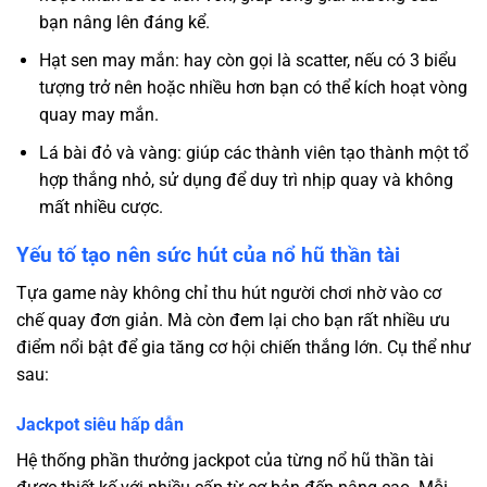
bạn nâng lên đáng kể.
Hạt sen may mắn: hay còn gọi là scatter, nếu có 3 biểu
tượng trở nên hoặc nhiều hơn bạn có thể kích hoạt vòng
quay may mắn.
Lá bài đỏ và vàng: giúp các thành viên tạo thành một tổ
hợp thắng nhỏ, sử dụng để duy trì nhịp quay và không
mất nhiều cược.
Yếu tố tạo nên sức hút của nổ hũ thần tài
Tựa game này không chỉ thu hút người chơi nhờ vào cơ
chế quay đơn giản. Mà còn đem lại cho bạn rất nhiều ưu
điểm nổi bật để gia tăng cơ hội chiến thắng lớn. Cụ thể như
sau:
Jackpot siêu hấp dẫn
Hệ thống phần thưởng jackpot của từng nổ hũ thần tài