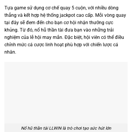
Tựa game sử dụng cơ chế quay 5 cuộn, với nhiều dòng
thẳng và kết hợp hệ thống jackpot cao cấp. Mỗi vòng quay
tại đây sẽ đem đến cho bạn cơ hội nhận thưởng cực
khủng. Từ đó, nổ hũ thần tài đưa bạn vào những trải
nghiệm của lễ hội may mắn. Đặc biệt, hội viên có thể điều
chỉnh mức cá cược linh hoạt phù hợp với chiến lược cá
nhân.
Nổ hũ thần tài LLWIN là trò chơi tạo sức hút lớn