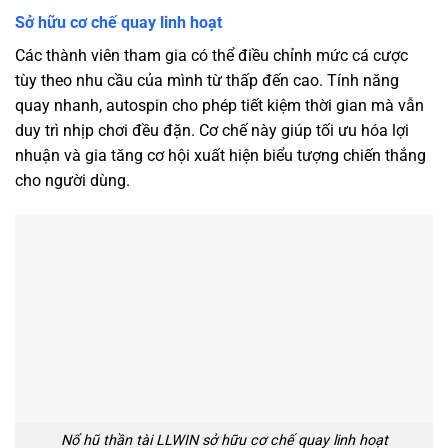
Sở hữu cơ chế quay linh hoạt
Các thành viên tham gia có thể điều chỉnh mức cá cược
tùy theo nhu cầu của mình từ thấp đến cao. Tính năng
quay nhanh, autospin cho phép tiết kiệm thời gian mà vẫn
duy trì nhịp chơi đều đặn. Cơ chế này giúp tối ưu hóa lợi
nhuận và gia tăng cơ hội xuất hiện biểu tượng chiến thắng
cho người dùng.
Nổ hũ thần tài LLWIN sở hữu cơ chế quay linh hoạt