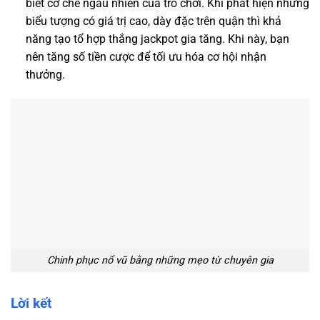
biết cơ chế ngẫu nhiên của trò chơi. Khi phát hiện những
biểu tượng có giá trị cao, dày đặc trên quận thì khả
năng tạo tổ hợp thắng jackpot gia tăng. Khi này, bạn
nên tăng số tiền cược để tối ưu hóa cơ hội nhận
thưởng.
Chinh phục nổ vũ bằng những mẹo từ chuyên gia
Lời kết