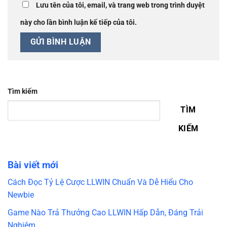
Lưu tên của tôi, email, và trang web trong trình duyệt
này cho lần bình luận kế tiếp của tôi.
Tìm kiếm
TÌM
KIẾM
Bài viết mới
Cách Đọc Tỷ Lệ Cược LLWIN Chuẩn Và Dễ Hiểu Cho
Newbie
Game Nào Trả Thưởng Cao LLWIN Hấp Dẫn, Đáng Trải
Nghiệm