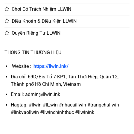
Chơi Có Trách Nhiệm LLWIN
Điều Khoản & Điều Kiện LLWIN
Quyền Riêng Tư LLWIN
THÔNG TIN THƯƠNG HIỆU
Website :
https://llwin.ink/
Địa chỉ: 69D/Bis Tổ 7-KP1, Tân Thới Hiệp, Quận 12,
Thành phố Hồ Chí Minh, Vietnam
Email:
admin@llwin.ink
Hagtag: #llwin #ll_win #nhacaillwin #trangchullwin
#linkvaollwin #llwinchinhthuc #llwinink